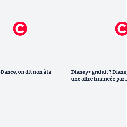
eDance, on dit non à la
Disney+ gratuit ? Disn
une offre financée par l