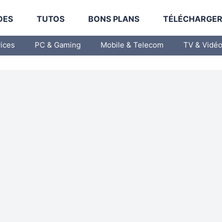
DES
TUTOS
BONS PLANS
TÉLÉCHARGE
vices
PC & Gaming
Mobile & Telecom
TV & Vidé