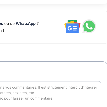
és
ou de
WhatsApp
?
h !