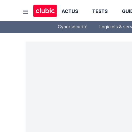
ACTUS
TESTS
GUI
Cybersécurité
Logiciels & ser