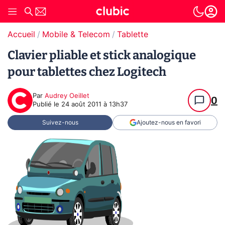
Accueil
Mobile & Telecom
Tablette
Clavier pliable et stick analogique
pour tablettes chez Logitech
Par
Audrey Oeillet
0
Publié le
24 août 2011 à 13h37
Suivez-nous
Ajoutez-nous en favori