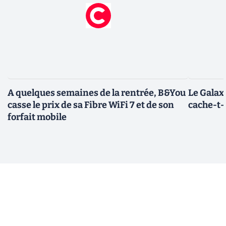
A quelques semaines de la rentrée, B&You
Le Galax
casse le prix de sa Fibre WiFi 7 et de son
cache-t-i
forfait mobile