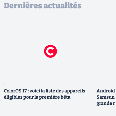
Dernières actualités
ColorOS 17 : voici la liste des appareils
Android 
éligibles pour la première bêta
Samsung 
grande m