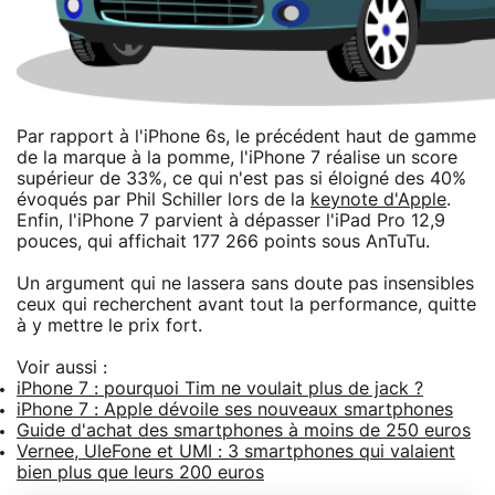
Par rapport à l'iPhone 6s, le précédent haut de gamme
de la marque à la pomme, l'iPhone 7 réalise un score
supérieur de 33%, ce qui n'est pas si éloigné des 40%
évoqués par Phil Schiller lors de la
keynote d'Apple
.
Enfin, l'iPhone 7 parvient à dépasser l'iPad Pro 12,9
pouces, qui affichait 177 266 points sous AnTuTu.
Un argument qui ne lassera sans doute pas insensibles
ceux qui recherchent avant tout la performance, quitte
à y mettre le prix fort.
Voir aussi :
iPhone 7 : pourquoi Tim ne voulait plus de jack ?
iPhone 7 : Apple dévoile ses nouveaux smartphones
Guide d'achat des smartphones à moins de 250 euros
Vernee, UleFone et UMI : 3 smartphones qui valaient
bien plus que leurs 200 euros