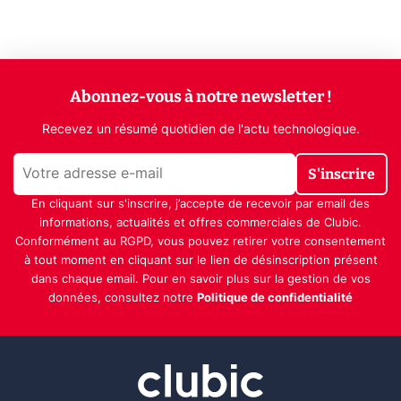
Abonnez-vous à notre newsletter !
Recevez un résumé quotidien de l'actu technologique.
S'inscrire
En cliquant sur s'inscrire, j’accepte de recevoir par email des
informations, actualités et offres commerciales de Clubic.
Conformément au RGPD, vous pouvez retirer votre consentement
à tout moment en cliquant sur le lien de désinscription présent
dans chaque email. Pour en savoir plus sur la gestion de vos
données, consultez notre
Politique de confidentialité