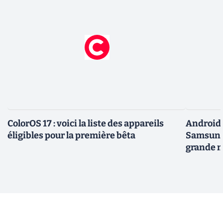
ColorOS 17 : voici la liste des appareils
Android 
éligibles pour la première bêta
Samsung 
grande m