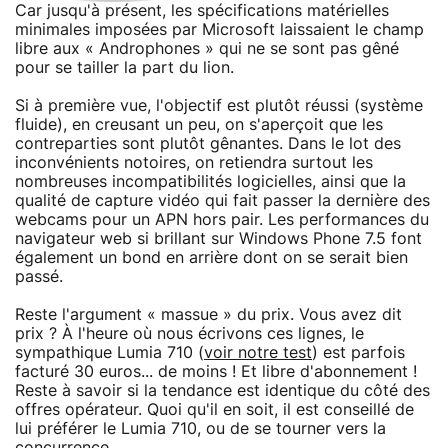
Car jusqu'à présent, les spécifications matérielles
minimales imposées par Microsoft laissaient le champ
libre aux « Androphones » qui ne se sont pas gêné
pour se tailler la part du lion.
Si à première vue, l'objectif est plutôt réussi (système
fluide), en creusant un peu, on s'aperçoit que les
contreparties sont plutôt gênantes. Dans le lot des
inconvénients notoires, on retiendra surtout les
nombreuses incompatibilités logicielles, ainsi que la
qualité de capture vidéo qui fait passer la dernière des
webcams pour un APN hors pair. Les performances du
navigateur web si brillant sur Windows Phone 7.5 font
également un bond en arrière dont on se serait bien
passé.
Reste l'argument « massue » du prix. Vous avez dit
prix ? À l'heure où nous écrivons ces lignes, le
sympathique Lumia 710 (
voir notre test
) est parfois
facturé 30 euros... de moins ! Et libre d'abonnement !
Reste à savoir si la tendance est identique du côté des
offres opérateur. Quoi qu'il en soit, il est conseillé de
lui préférer le Lumia 710, ou de se tourner vers la
concurrence.