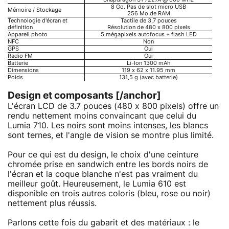
8 Go. Pas de slot micro USB
Mémoire / Stockage
256 Mo de RAM
Technologie d'écran et
Tactile de 3,7 pouces
définition
Résolution de 480 x 800 pixels
Appareil photo
5 mégapixels autofocus + flash LED
NFC
Non
GPS
Oui
Radio FM
Oui
Batterie
Li-Ion 1300 mAh
Dimensions
119 x 62 x 11.95 mm
Poids
131,5 g (avec batterie)
Design et composants [/anchor]
L'écran LCD de 3.7 pouces (480 x 800 pixels) offre un
rendu nettement moins convaincant que celui du
Lumia 710. Les noirs sont moins intenses, les blancs
sont ternes, et l'angle de vision se montre plus limité.
Pour ce qui est du design, le choix d'une ceinture
chromée prise en sandwich entre les bords noirs de
l'écran et la coque blanche n'est pas vraiment du
meilleur goût. Heureusement, le Lumia 610 est
disponible en trois autres coloris (bleu, rose ou noir)
nettement plus réussis.
Parlons cette fois du gabarit et des matériaux : le