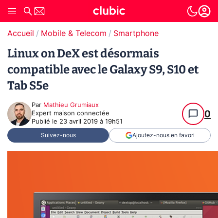
Accueil
Mobile & Telecom
Smartphone
Linux on DeX est désormais
compatible avec le Galaxy S9, S10 et
Tab S5e
Par
Mathieu Grumiaux
0
Expert maison connectée
Publié le
23 avril 2019 à 19h51
Suivez-nous
Ajoutez-nous en favori