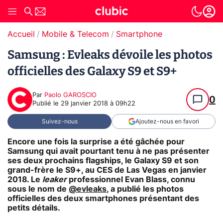
Accueil
Mobile & Telecom
Smartphone
Samsung : Evleaks dévoile les photos
officielles des Galaxy S9 et S9+
Par
Paolo GAROSCIO
0
Publié le
29 janvier 2018 à 09h22
Suivez-nous
Ajoutez-nous en favori
Encore une fois la surprise a été gâchée pour
Samsung qui avait pourtant tenu à ne pas présenter
ses deux prochains flagships, le Galaxy S9 et son
grand-frère le S9+, au CES de Las Vegas en janvier
2018. Le
leaker
professionnel Evan Blass, connu
sous le nom de
@evleaks
, a publié les photos
officielles des deux smartphones présentant des
petits détails.