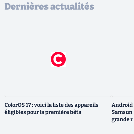
Dernières actualités
ColorOS 17 : voici la liste des appareils
Android 
éligibles pour la première bêta
Samsung 
grande m