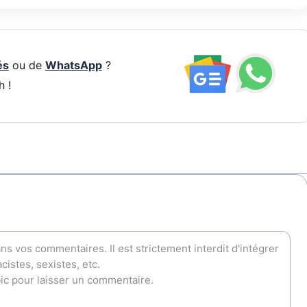
és
ou de
WhatsApp
?
h !