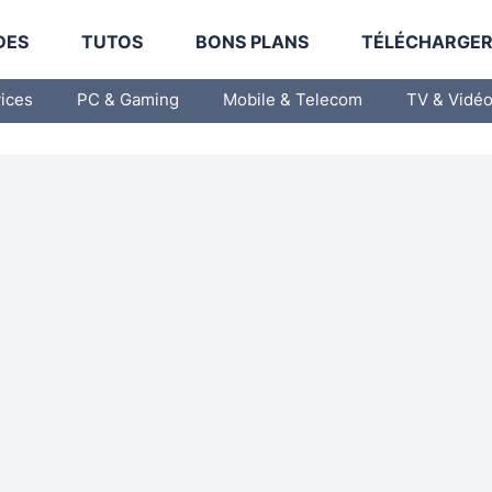
DES
TUTOS
BONS PLANS
TÉLÉCHARGE
vices
PC & Gaming
Mobile & Telecom
TV & Vidé