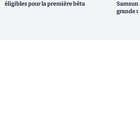
éligibles pour la première bêta
Samsung 
grande m