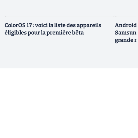
ColorOS 17 : voici la liste des appareils
Android 
éligibles pour la première bêta
Samsung 
grande m