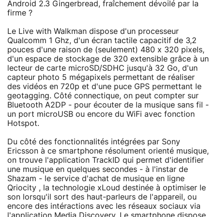
Android 2.3 Gingerbread, fraîchement dévoilé par la
firme ?
Le Live with Walkman dispose d'un processeur
Qualcomm 1 Ghz, d'un écran tactile capacitif de 3,2
pouces d'une raison de (seulement) 480 x 320 pixels,
d'un espace de stockage de 320 extensible grâce à un
lecteur de carte microSD/SDHC jusqu'à 32 Go, d'un
capteur photo 5 mégapixels permettant de réaliser
des vidéos en 720p et d'une puce GPS permettant le
geotagging. Côté connectique, on peut compter sur
Bluetooth A2DP - pour écouter de la musique sans fil -
un port microUSB ou encore du WiFi avec fonction
Hotspot.
Du côté des fonctionnalités intégrées par Sony
Ericsson à ce smartphone résolument orienté musique,
on trouve l'application TrackID qui permet d'identifier
une musique en quelques secondes - à l'instar de
Shazam - le service d'achat de musique en ligne
Qriocity , la technologie xLoud destinée à optimiser le
son lorsqu'il sort des haut-parleurs de l'appareil, ou
encore des intéractions avec les réseaux sociaux via
l'application Media Discovery. Le smartphone dispose