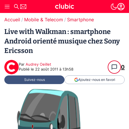
Accueil
Mobile & Telecom
Smartphone
Live with Walkman : smartphone
Android orienté musique chez Sony
Ericsson
Par
Audrey Oeillet
0
Publié le
22 août 2011 à 13h58
Suivez-nous
Ajoutez-nous en favori