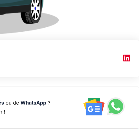
és
ou de
WhatsApp
?
h !