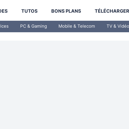
DES
TUTOS
BONS PLANS
TÉLÉCHARGE
vices
PC & Gaming
Mobile & Telecom
TV & Vidé