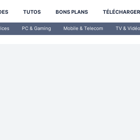
DES
TUTOS
BONS PLANS
TÉLÉCHARGE
vices
PC & Gaming
Mobile & Telecom
TV & Vidé