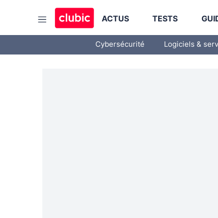
ACTUS
TESTS
GUI
Cybersécurité
Logiciels & ser