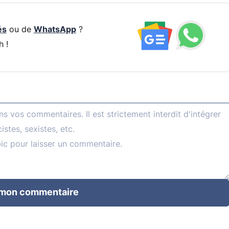
és
ou de
WhatsApp
?
h !
 mon commentaire