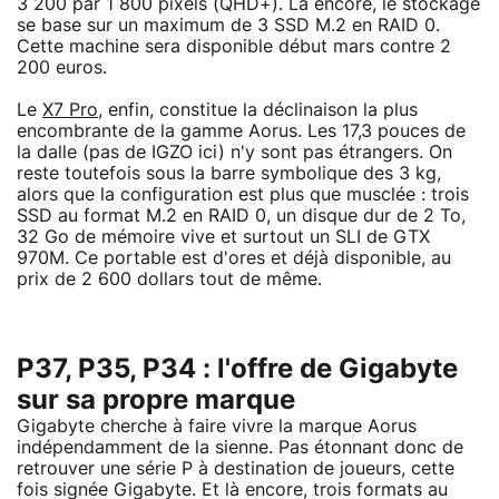
3 200 par 1 800 pixels (QHD+). Là encore, le stockage
se base sur un maximum de 3 SSD M.2 en RAID 0.
Cette machine sera disponible début mars contre 2
200 euros.
Le
X7 Pro
, enfin, constitue la déclinaison la plus
encombrante de la gamme Aorus. Les 17,3 pouces de
la dalle (pas de IGZO ici) n'y sont pas étrangers. On
reste toutefois sous la barre symbolique des 3 kg,
alors que la configuration est plus que musclée : trois
SSD au format M.2 en RAID 0, un disque dur de 2 To,
32 Go de mémoire vive et surtout un SLI de GTX
970M. Ce portable est d'ores et déjà disponible, au
prix de 2 600 dollars tout de même.
P37, P35, P34 : l'offre de Gigabyte
sur sa propre marque
Gigabyte cherche à faire vivre la marque Aorus
indépendamment de la sienne. Pas étonnant donc de
retrouver une série P à destination de joueurs, cette
fois signée Gigabyte. Et là encore, trois formats au