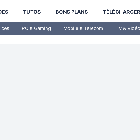
DES
TUTOS
BONS PLANS
TÉLÉCHARGE
vices
PC & Gaming
Mobile & Telecom
TV & Vidé