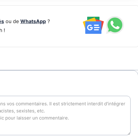
és
ou de
WhatsApp
?
h !