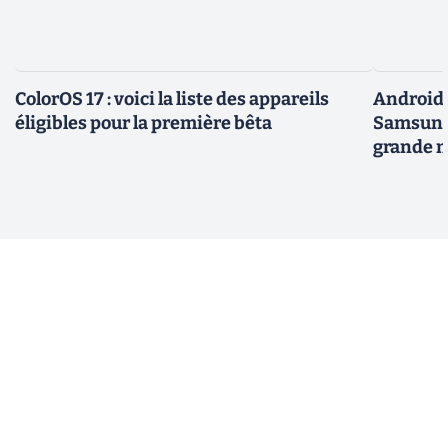
ColorOS 17 : voici la liste des appareils
Android 
éligibles pour la première bêta
Samsung 
grande m