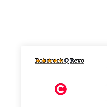
Roborock Q Revo
9
/
10