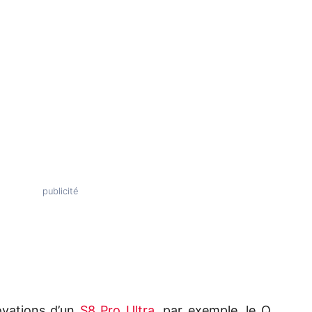
ovations d’un
S8 Pro Ultra
, par exemple, le Q