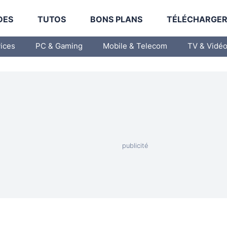
DES
TUTOS
BONS PLANS
TÉLÉCHARGE
vices
PC & Gaming
Mobile & Telecom
TV & Vidé