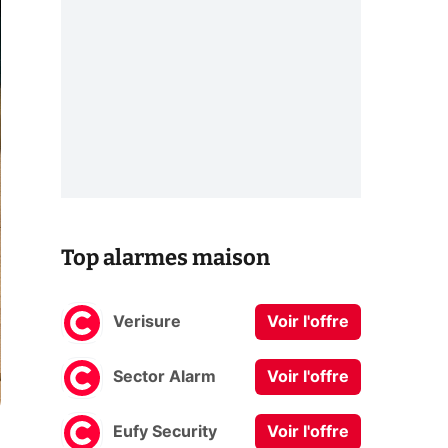
Top alarmes maison
Verisure
Voir l'offre
Sector Alarm
Voir l'offre
Eufy Security
Voir l'offre