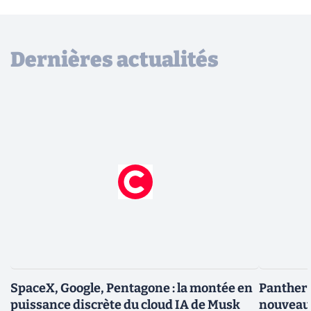
Dernières actualités
SpaceX, Google, Pentagone : la montée en
Panther L
puissance discrète du cloud IA de Musk
nouveau