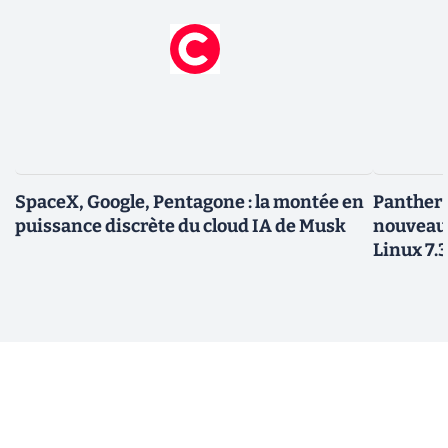
SpaceX, Google, Pentagone : la montée en
Panther L
puissance discrète du cloud IA de Musk
nouveau
Linux 7.