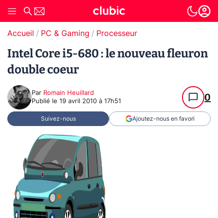
Accueil
PC & Gaming
Processeur
Intel Core i5-680 : le nouveau fleuron
double coeur
Par
Romain Heuillard
0
Publié le
19 avril 2010 à 17h51
Suivez-nous
Ajoutez-nous en favori