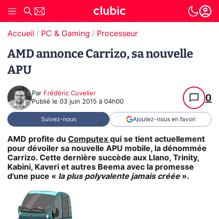
Accueil
PC & Gaming
Processeur
AMD annonce Carrizo, sa nouvelle
APU
Par
Frédéric Cuvelier
0
Publié le
03 juin 2015 à 04h00
Suivez-nous
Ajoutez-nous en favori
AMD profite du
Computex
qui se tient actuellement
pour dévoiler sa nouvelle APU mobile, la dénommée
Carrizo. Cette dernière succède aux Llano, Trinity,
Kabini, Kaveri et autres Beema avec la promesse
d'une puce «
la plus polyvalente jamais créée
».