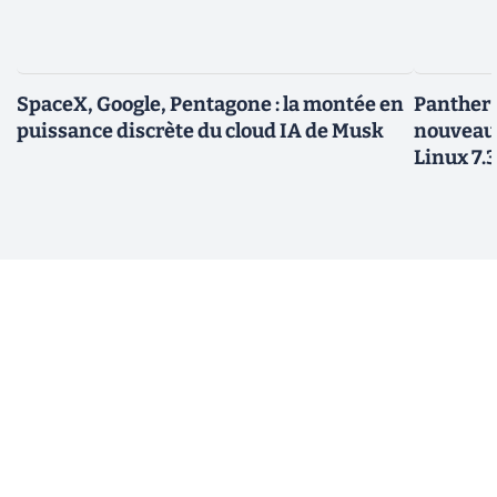
SpaceX, Google, Pentagone : la montée en
Panther L
puissance discrète du cloud IA de Musk
nouveau
Linux 7.