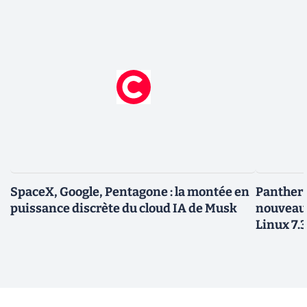
SpaceX, Google, Pentagone : la montée en
Panther L
puissance discrète du cloud IA de Musk
nouveau
Linux 7.