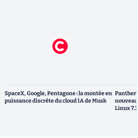
SpaceX, Google, Pentagone : la montée en
Panther L
puissance discrète du cloud IA de Musk
nouveau
Linux 7.