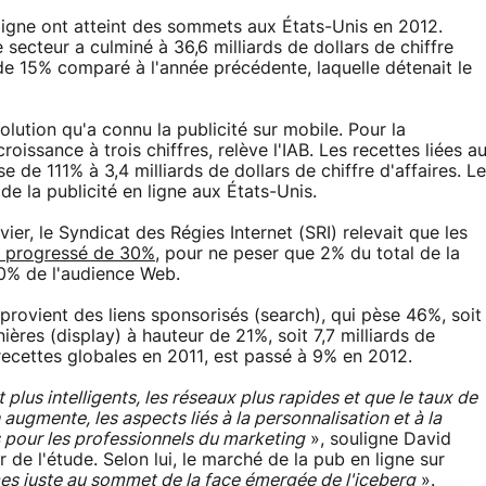
 ligne ont atteint des sommets aux États-Unis en 2012.
e secteur a culminé à 36,6 milliards de dollars de chiffre
de 15% comparé à l'année précédente, laquelle détenait le
évolution qu'a connu la publicité sur mobile. Pour la
issance à trois chiffres, relève l'IAB. Les recettes liées a
 de 111% à 3,4 milliards de dollars de chiffre d'affaires. Le
e la publicité en ligne aux États-Unis.
ier, le Syndicat des Régies Internet (SRI) relevait que les
t progressé de 30%
, pour ne peser que 2% du total de la
50% de l'audience Web.
s provient des liens sponsorisés (search), qui pèse 46%, soit
nières (display) à hauteur de 21%, soit 7,7 milliards de
recettes globales en 2011, est passé à 9% en 2012.
lus intelligents, les réseaux plus rapides et que le taux de
augmente, les aspects liés à la personnalisation et à la
s pour les professionnels du marketing
», souligne David
de l'étude. Selon lui, le marché de la pub en ligne sur
s juste au sommet de la face émergée de l'iceberg
».