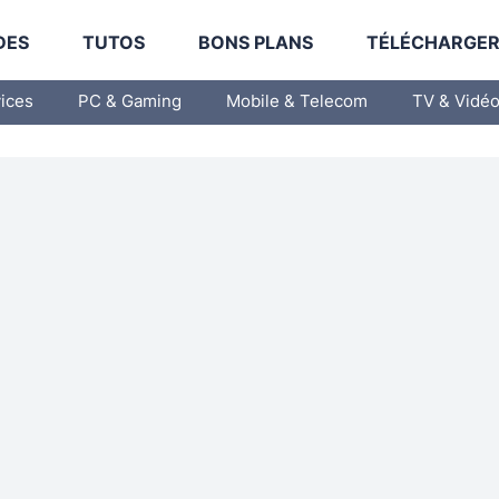
DES
TUTOS
BONS PLANS
TÉLÉCHARGE
vices
PC & Gaming
Mobile & Telecom
TV & Vidé