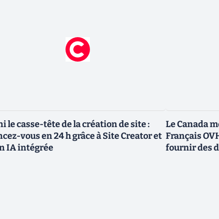
ni le casse-tête de la création de site :
Le Canada me
ncez-vous en 24 h grâce à Site Creator et
Français OVH
n IA intégrée
fournir des 