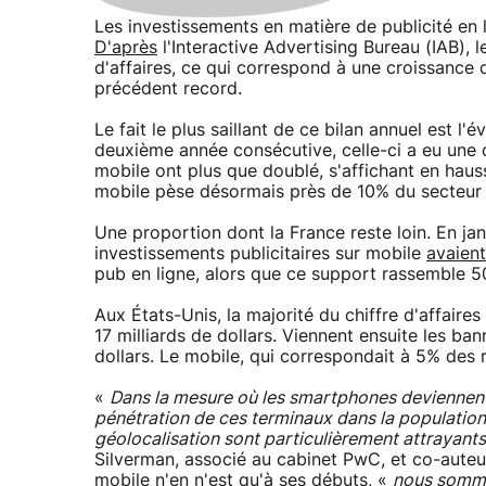
Les investissements en matière de publicité en
D'après
l'Interactive Advertising Bureau (IAB), l
d'affaires, ce qui correspond à une croissance 
précédent record.
Le fait le plus saillant de ce bilan annuel est l'
deuxième année consécutive, celle-ci a eu une cro
mobile ont plus que doublé, s'affichant en hausse
mobile pèse désormais près de 10% du secteur d
Une proportion dont la France reste loin. En janv
investissements publicitaires sur mobile
avaien
pub en ligne, alors que ce support rassemble 
Aux États-Unis, la majorité du chiffre d'affaire
17 milliards de dollars. Viennent ensuite les ban
dollars. Le mobile, qui correspondait à 5% des 
«
Dans la mesure où les smartphones deviennent p
pénétration de ces terminaux dans la population 
géolocalisation sont particulièrement attrayant
Silverman, associé au cabinet PwC, et co-auteur 
mobile n'en n'est qu'à ses débuts, «
nous somme