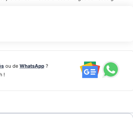
és
ou de
WhatsApp
?
h !