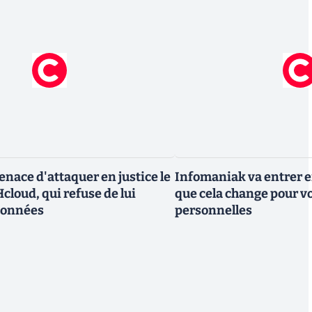
nace d'attaquer en justice le
Infomaniak va entrer en
cloud, qui refuse de lui
que cela change pour v
données
personnelles