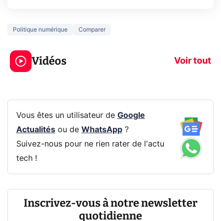
Politique numérique
Comparer
3 écrans en 1 pour
5 générations
319€ ? Voici L'AOC
jeux dans la
Vidéos
CQ32G4ZA !
prochaine Xbo
Voir tout
Vous êtes un utilisateur de
Google
Actualités
ou de
WhatsApp
?
Suivez-nous pour ne rien rater de l'actu
tech !
Inscrivez-vous à notre newsletter
quotidienne