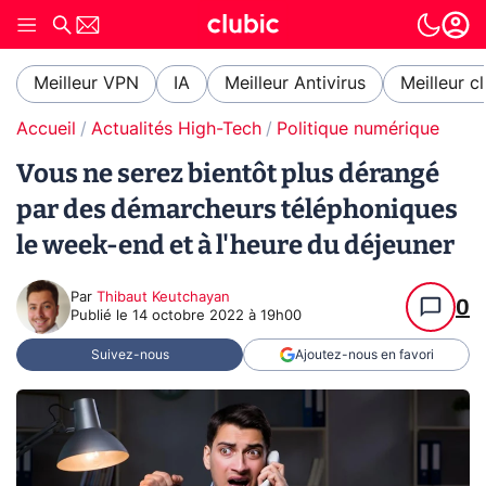
Meilleur VPN
IA
Meilleur Antivirus
Meilleur c
Accueil
Actualités High-Tech
Politique numérique
Vous ne serez bientôt plus dérangé
par des démarcheurs téléphoniques
le week-end et à l'heure du déjeuner
Par
Thibaut Keutchayan
0
Publié le
14 octobre 2022 à 19h00
Suivez-nous
Ajoutez-nous en favori