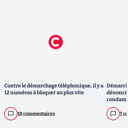
Contre le démarchage téléphonique, il y a
Démarcha
12 numéros à bloquer au plus vite
dénoncée
condamn
la DGCCR
18 commentaires
7 c