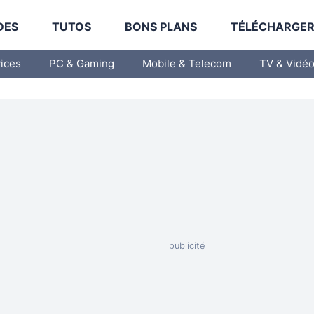
DES
TUTOS
BONS PLANS
TÉLÉCHARGE
vices
PC & Gaming
Mobile & Telecom
TV & Vidé