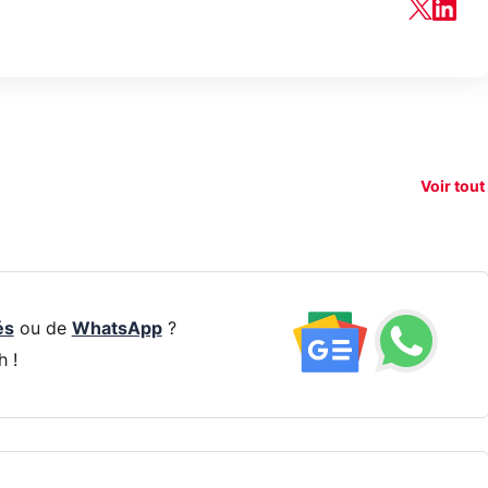
150€
e vous
xAI attaque la
remb
vez sur
Google tease
loi anti-
sur v
vigation
son Pixel 11
dénudement
nouv
Voir tout
 !
Pro
par IA
smart
és
ou de
WhatsApp
?
h !