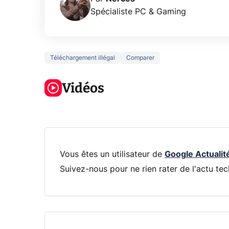
Spécialiste PC & Gaming
Téléchargement illégal
Comparer
3 écrans en 1
5 générations
Ce qu
pour 319€ ?
de jeux dans
ne sa
Voici L'AOC
Vidéos
la prochaine
la na
CQ32G4ZA !
Xbox !
privée
Vous êtes un utilisateur de
Google Actualit
Suivez-nous pour ne rien rater de l'actu tec