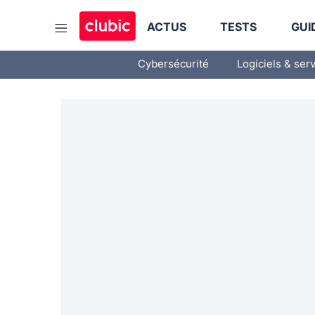
ACTUS
TESTS
GUI
Cybersécurité
Logiciels & ser