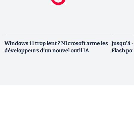
Windows 11 trop lent ? Microsoft arme les
Jusqu'à 
développeurs d’un nouvel outil IA
Flash pou