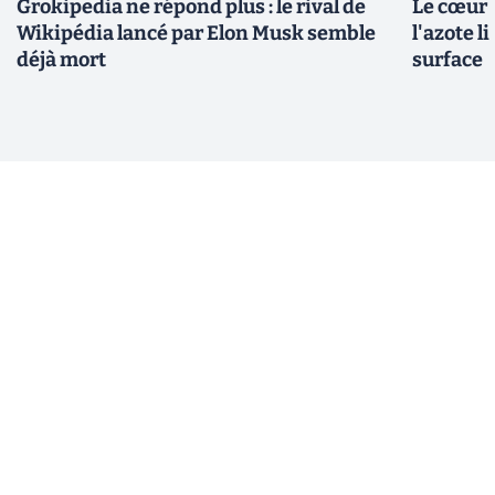
Grokipedia ne répond plus : le rival de
Le cœur d
Wikipédia lancé par Elon Musk semble
l'azote l
déjà mort
surface