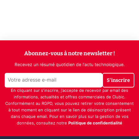
Abonnez-vous à notre newsletter !
Recevez un résumé quotidien de l'actu technologique.
S'inscrire
En cliquant sur s'inscrire, j’accepte de recevoir par email des
informations, actualités et offres commerciales de Clubic.
Conformément au RGPD, vous pouvez retirer votre consentement
à tout moment en cliquant sur le lien de désinscription présent
dans chaque email. Pour en savoir plus sur la gestion de vos
données, consultez notre
Politique de confidentialité