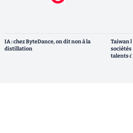
IA : chez ByteDance, on dit non à la
Taiwan l
distillation
sociétés
talents d