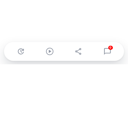
0
Abonnez-vous à notre newsletter !
Recevez un résumé quotidien de l'actu technologique.
S'inscrire
En cliquant sur s'inscrire, j’accepte de recevoir par email des