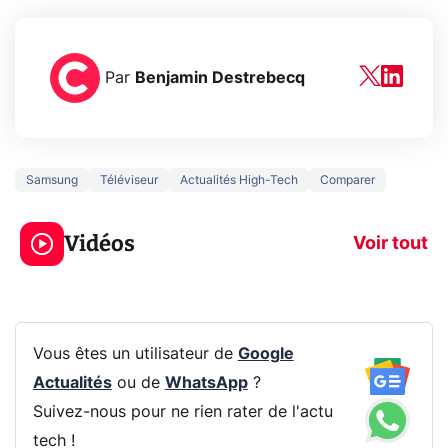
Par
Benjamin Destrebecq
Samsung
Téléviseur
Actualités High-Tech
Comparer
3 écrans en 1 pour
5 générations
319€ ? Voici L'AOC
jeux dans la
Vidéos
CQ32G4ZA !
prochaine Xbo
Voir tout
Vous êtes un utilisateur de
Google
Actualités
ou de
WhatsApp
?
Suivez-nous pour ne rien rater de l'actu
tech !