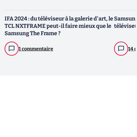
IFA 2024 : du téléviseur à la galerie d'art, le
Samsung 
TCL NXTFRAME peut-il faire mieux que le
télévise
Samsung The Frame ?
1 commentaire
14 