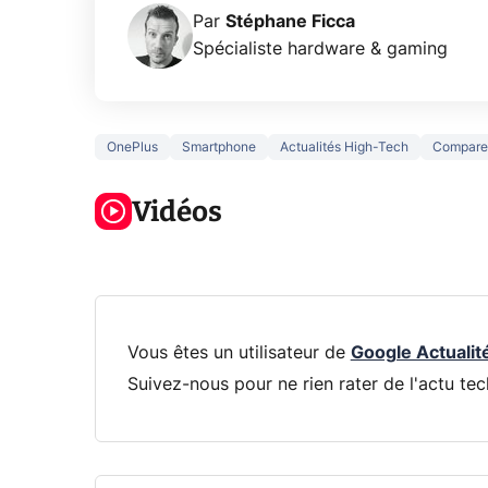
Par
Stéphane Ficca
Spécialiste hardware & gaming
OnePlus
Smartphone
Actualités High-Tech
Compare
Ce que vous
xAI at
ne savez sur
Google tease
loi an
la navigation
Vidéos
son Pixel 11
dénu
privée !
Pro
par IA
Vous êtes un utilisateur de
Google Actualit
Suivez-nous pour ne rien rater de l'actu tec