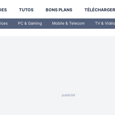
DES
TUTOS
BONS PLANS
TÉLÉCHARGE
vices
PC & Gaming
Mobile & Telecom
TV & Vidé