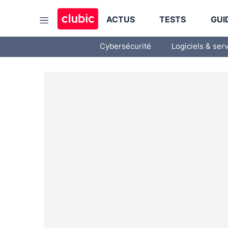
ACTUS
TESTS
GUI
Cybersécurité
Logiciels & ser