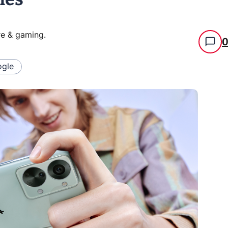
re & gaming
.
gle