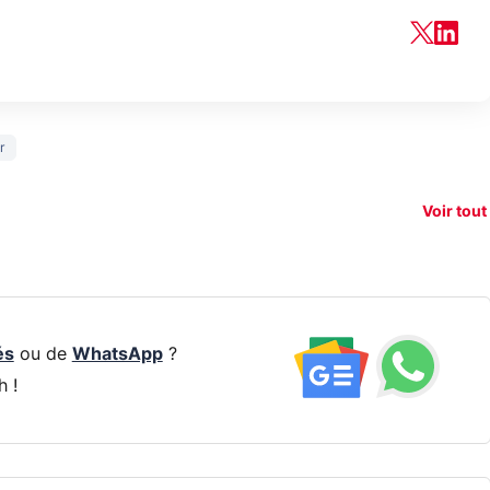
150€
r
taque la
remboursés
Starlink vs
Vrai o
ti-
sur votre
Amazon : la
l'œil 
dement
nouveau
guerre du
pas a
Voir tout
smartphone ?
réseau !
de 30
és
ou de
WhatsApp
?
h !