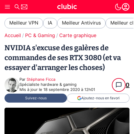
Meilleur VPN
IA
Meilleur Antivirus
Meilleur c
Accueil
PC & Gaming
Carte graphique
NVIDIA s'excuse des galères de
commandes de ses RTX 3080 (et va
essayer d'arranger les choses)
Par
Stéphane Ficca
0
Spécialiste hardware & gaming
Mis à jour le
18 septembre 2020 à 12h01
Suivez-nous
Ajoutez-nous en favori