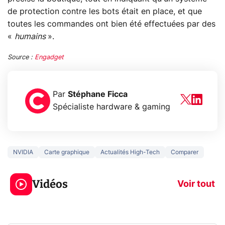
de protection contre les bots était en place, et que
toutes les commandes ont bien été effectuées par des
«
humains
».
Source :
Engadget
Par
Stéphane Ficca
Spécialiste hardware & gaming
NVIDIA
Carte graphique
Actualités High-Tech
Comparer
3 écrans en 1 pour
5 générations
319€ ? Voici L'AOC
jeux dans la
Vidéos
CQ32G4ZA !
prochaine Xbo
Voir tout