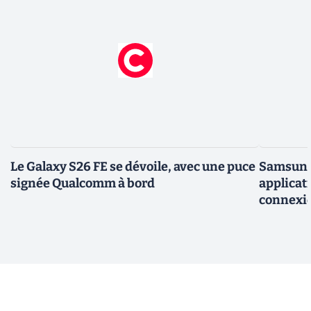
Le Galaxy S26 FE se dévoile, avec une puce
Samsung 
signée Qualcomm à bord
applicati
connexio