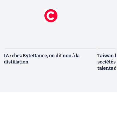
IA : chez ByteDance, on dit non à la
Taiwan l
distillation
sociétés
talents d