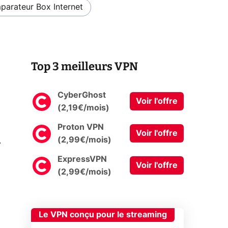
arateur Box Internet
Top 3 meilleurs VPN
CyberGhost
Voir l'offre
(2,19€/mois)
Proton VPN
Voir l'offre
0
(2,99€/mois)
ExpressVPN
Voir l'offre
(2,99€/mois)
Le VPN conçu pour le streaming