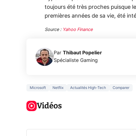
toujours été très proches puisque l
premières années de sa vie, été inté
Source :
Yahoo Finance
Par
Thibaut Popelier
Spécialiste Gaming
Microsoft
Netflix
Actualités High-Tech
Comparer
5 générations
Ce que vous
de jeux dans
ne savez sur
Googl
la prochaine
Vidéos
la navigation
son Pi
Xbox !
privée !
Pro