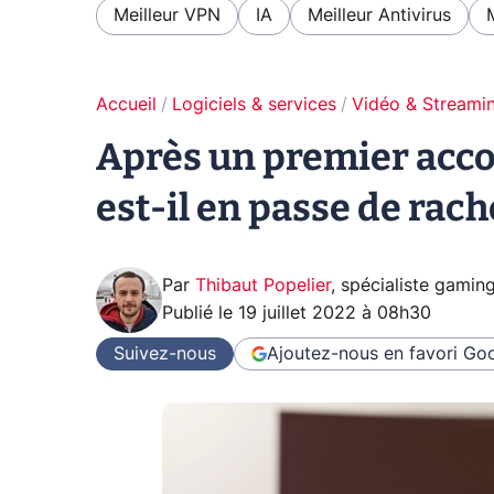
Meilleur VPN
IA
Meilleur Antivirus
Accueil
Logiciels & services
Vidéo & Streami
Après un premier accor
est-il en passe de rach
Par
Thibaut Popelier
,
spécialiste gamin
Publié le
19 juillet 2022 à 08h30
Suivez-nous
Ajoutez-nous en favori
Goo