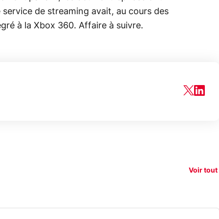
e service de streaming avait, au cours des
gré à la Xbox 360. Affaire à suivre.
150€
xAI attaque la
remboursés
Starli
e tease
loi anti-
sur votre
Amazo
xel 11
dénudement
nouveau
guerr
Voir tout
par IA
smartphone ?
résea