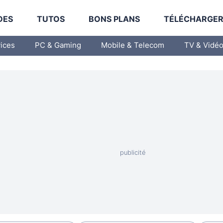
DES
TUTOS
BONS PLANS
TÉLÉCHARGE
vices
PC & Gaming
Mobile & Telecom
TV & Vidé