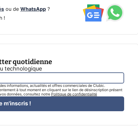
és
ou de
WhatsApp
?
h !
tter quotidienne
tu technologique
l des informations, actualités et offres commerciales de Clubic.
tement à tout moment en cliquant sur le lien de désinscription présent
e vos données, consultez notre
Politique de confidentialité
e m'inscris !