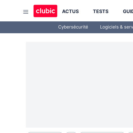
ACTUS
TESTS
GUI
Cybersécurité
Logiciels & ser