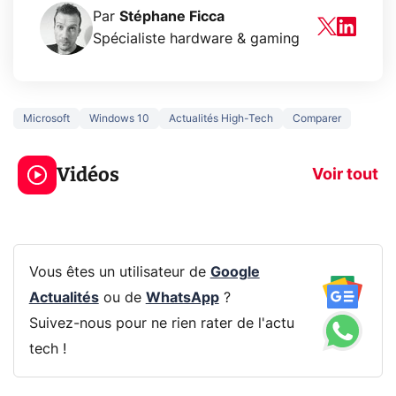
Par
Stéphane Ficca
Spécialiste hardware & gaming
Microsoft
Windows 10
Actualités High-Tech
Comparer
3 écrans en 1 pour
5 générations
319€ ? Voici L'AOC
jeux dans la
Vidéos
CQ32G4ZA !
prochaine Xbo
Voir tout
Vous êtes un utilisateur de
Google
Actualités
ou de
WhatsApp
?
Suivez-nous pour ne rien rater de l'actu
tech !