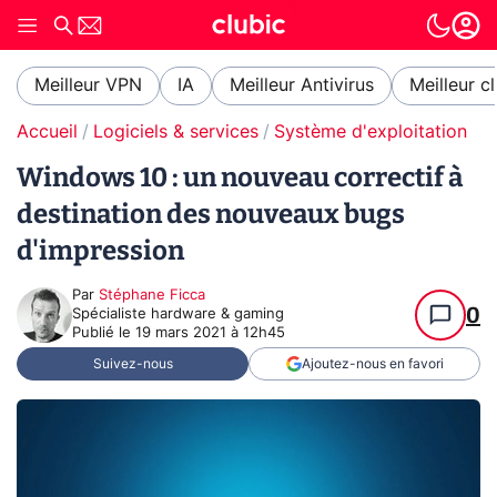
Meilleur VPN
IA
Meilleur Antivirus
Meilleur c
Accueil
Logiciels & services
Système d'exploitation (O
Windows 10 : un nouveau correctif à
destination des nouveaux bugs
d'impression
Par
Stéphane Ficca
0
Spécialiste hardware & gaming
Publié le
19 mars 2021 à 12h45
Suivez-nous
Ajoutez-nous en favori