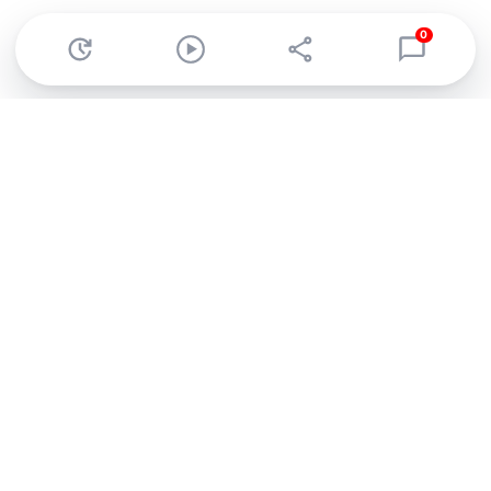
0
Abonnez-vous à notre newsletter !
Recevez un résumé quotidien de l'actu technologique.
S'inscrire
En cliquant sur s'inscrire, j’accepte de recevoir par email des
informations, actualités et offres commerciales de Clubic.
Conformément au RGPD, vous pouvez retirer votre consentement
à tout moment en cliquant sur le lien de désinscription présent
dans chaque email. Pour en savoir plus sur la gestion de vos
données, consultez notre
Politique de confidentialité