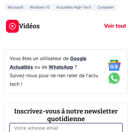
Microsoft
Windows 10
Actualités High-Tech
Comparer
3 écrans en 1 pour
5 générations
319€ ? Voici L'AOC
jeux dans la
Vidéos
CQ32G4ZA !
prochaine Xbo
Voir tout
Vous êtes un utilisateur de
Google
Actualités
ou de
WhatsApp
?
Suivez-nous pour ne rien rater de l'actu
tech !
Inscrivez-vous à notre newsletter
quotidienne