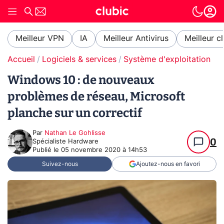
Meilleur VPN
IA
Meilleur Antivirus
Meilleur c
Accueil
Logiciels & services
Système d'exploitation (O
Windows 10 : de nouveaux
problèmes de réseau, Microsoft
planche sur un correctif
Par
Nathan Le Gohlisse
0
Spécialiste Hardware
Publié le
05 novembre 2020 à 14h53
Suivez-nous
Ajoutez-nous en favori