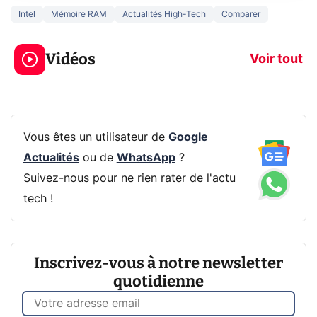
Intel
Mémoire RAM
Actualités High-Tech
Comparer
3 écrans en 1 pour
5 générations
319€ ? Voici L'AOC
jeux dans la
Vidéos
CQ32G4ZA !
prochaine Xbo
Voir tout
Vous êtes un utilisateur de
Google
Actualités
ou de
WhatsApp
?
Suivez-nous pour ne rien rater de l'actu
tech !
Inscrivez-vous à notre newsletter
quotidienne