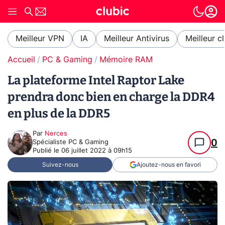
Meilleur VPN
IA
Meilleur Antivirus
Meilleur c
Accueil
PC & Gaming
Mémoire RAM
La plateforme Intel Raptor Lake
prendra donc bien en charge la DDR4
en plus de la DDR5
Par
Nerces
0
Spécialiste PC & Gaming
Publié le
06 juillet 2022 à 09h15
Suivez-nous
Ajoutez-nous en favori