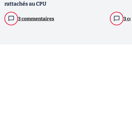
rattachés au CPU
3 commentaires
3 c