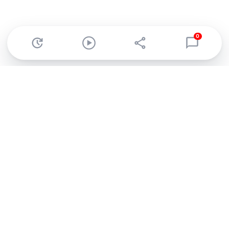
0
Abonnez-vous à notre newsletter !
Recevez un résumé quotidien de l'actu technologique.
S'inscrire
En cliquant sur s'inscrire, j’accepte de recevoir par email des
informations, actualités et offres commerciales de Clubic.
Conformément au RGPD, vous pouvez retirer votre consentement
à tout moment en cliquant sur le lien de désinscription présent
dans chaque email. Pour en savoir plus sur la gestion de vos
données, consultez notre
Politique de confidentialité