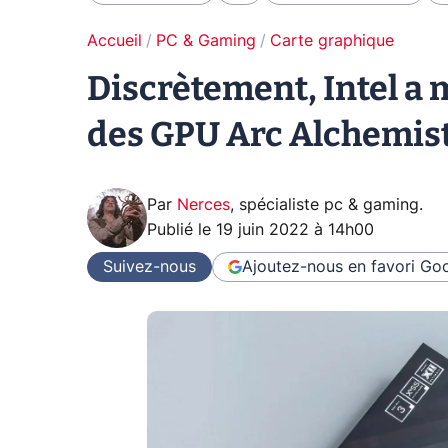
Accueil
PC & Gaming
Carte graphique
Discrètement, Intel a 
des GPU Arc Alchemis
Par
Nerces
,
spécialiste pc & gaming
.
Publié le
19 juin 2022 à 14h00
Suivez-nous
Ajoutez-nous en favori
Goo