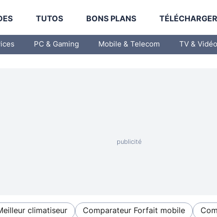
DES
TUTOS
BONS PLANS
TÉLÉCHARGE
vices
PC & Gaming
Mobile & Telecom
TV & Vidé
Meilleur climatiseur
Comparateur Forfait mobile
Comp