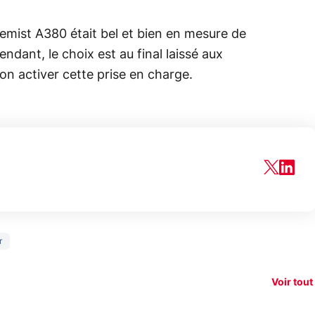
hemist A380 était bel et bien en mesure de
dant, le choix est au final laissé aux
non activer cette prise en charge.
150€
r
e vous
xAI attaque la
remb
vez sur
Google tease
loi anti-
sur v
vigation
son Pixel 11
dénudement
nouv
Voir tout
 !
Pro
par IA
smart