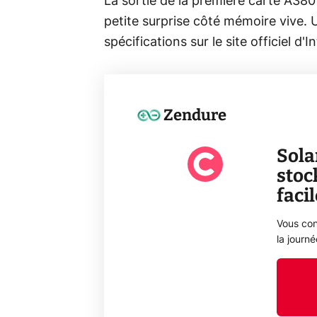
La sortie de la première carte A380 
petite surprise côté mémoire vive. 
spécifications sur le site officiel d'In
Zendure
Sola
stoc
faci
Vous con
la journ