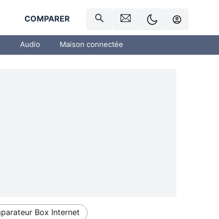
R
COMPARER
o
Audio
Maison connectée
arateur Box Internet