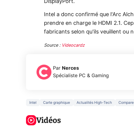
DisplayPort.
Intel a donc confirmé que l'Arc Alc
prendre en charge le HDMI 2.1. Cepen
fabricants selon qu'ils veuillent ou 
Source :
Videocardz
Par
Nerces
Spécialiste PC & Gaming
Intel
Carte graphique
Actualités High-Tech
Compare
3 écrans en 1
5 générations
Ce qu
pour 319€ ?
de jeux dans
ne sa
Voici L'AOC
Vidéos
la prochaine
la na
CQ32G4ZA !
Xbox !
privée