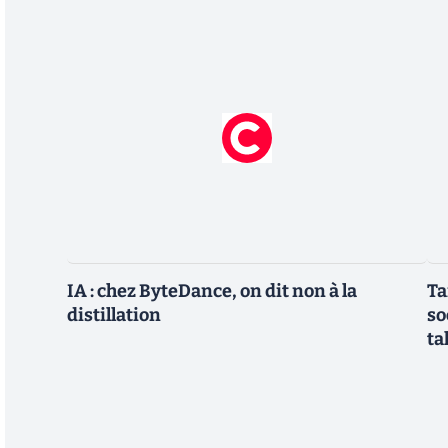
IA : chez ByteDance, on dit non à la
Ta
distillation
so
ta