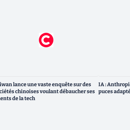
iwan lance une vaste enquête sur des
IA : Anthrop
ciétés chinoises voulant débaucher ses
puces adapté
lents de la tech