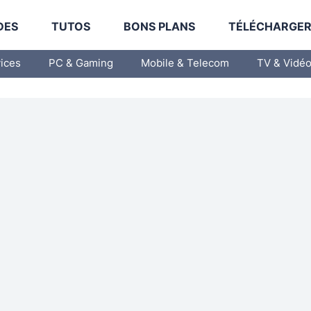
DES
TUTOS
BONS PLANS
TÉLÉCHARGE
vices
PC & Gaming
Mobile & Telecom
TV & Vidé