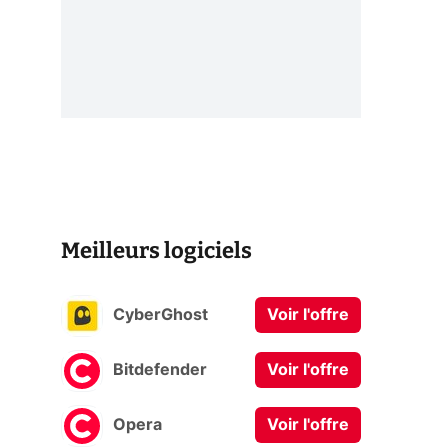
Meilleurs logiciels
CyberGhost
Voir l'offre
Bitdefender
Voir l'offre
Opera
Voir l'offre