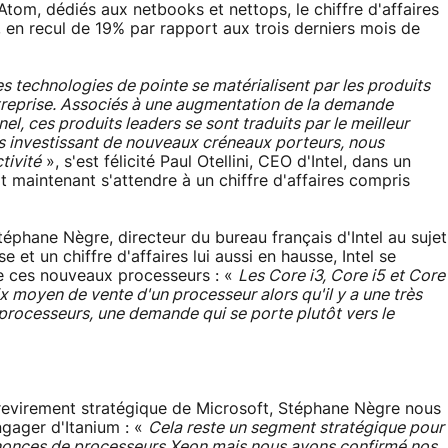
Atom, dédiés aux netbooks et nettops, le chiffre d'affaires
, en recul de 19% par rapport aux trois derniers mois de
s technologies de pointe se matérialisent par les produits
ntreprise. Associés à une augmentation de la demande
el, ces produits leaders se sont traduits par le meilleur
its investissant de nouveaux créneaux porteurs, nous
tivité
», s'est félicité Paul Otellini, CEO d'Intel, dans un
t maintenant s'attendre à un chiffre d'affaires compris
éphane Nègre, directeur du bureau français d'Intel au sujet
et un chiffre d'affaires lui aussi en hausse, Intel se
de ces nouveaux processeurs : «
Les Core i3, Core i5 et Core
ix moyen de vente d'un processeur alors qu'il y a une très
processeurs, une demande qui se porte plutôt vers le
nt revirement stratégique de Microsoft, Stéphane Nègre nous
engager d'Itanium : «
Cela reste un segment stratégique pour
annonces de processeurs Xeon mais nous avons confirmé nos