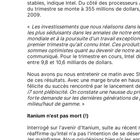
stables, indique Intel. Du côté des processeurs 
du trimestre se monte à 355 millions de dollars
2009.
«
Les investissements que nous réalisons dans le
les plus séduisants dans les annales de notre e
mondiale et à la poursuite d'un travail exceptionn
premier trimestre qu'ait connu Intel. Ces produ
sommes optimistes quant au devenir de notre ac
communiqué. Pour le trimestre en cours, Intel di
entre 9,8 et 10,6 milliards de dollars.
Nous avons pu nous entretenir ce matin avec St
de ces résultats. Avec une marge brute en hausse 
félicite du succès rencontré par le lancement 
i7 sont plébiscité. On constate une hausse du pr
forte demande sur les dernières générations de 
milieu/haut de gamme.
»
Itanium n'est pas mort (!)
Interrogé sur l'avenir d'Itanium, suite au réce
réaffirme qu'Intel n'a pas l'intention de se dés
les mainframe. Nous privilégions bien sûr les 