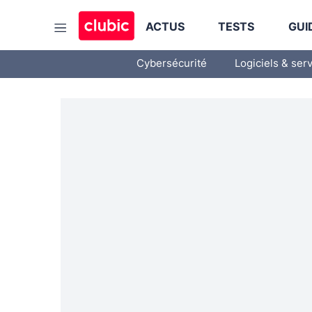
ACTUS
TESTS
GUI
Cybersécurité
Logiciels & ser