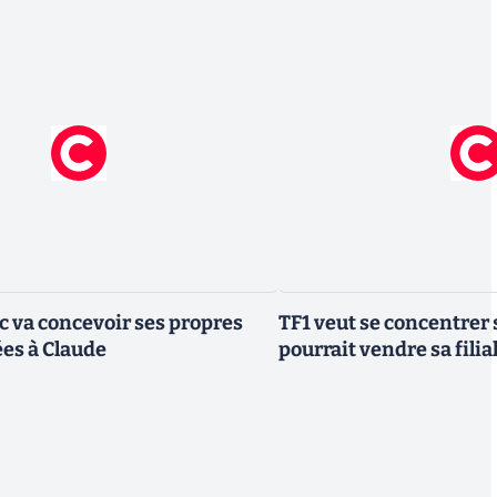
ic va concevoir ses propres
TF1 veut se concentrer 
es à Claude
pourrait vendre sa fili