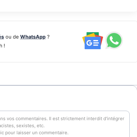
és
ou de
WhatsApp
?
h !