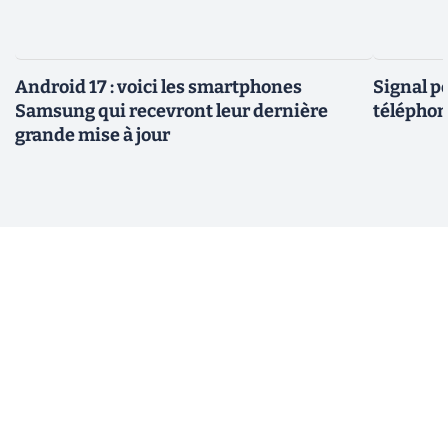
Android 17 : voici les smartphones
Signal p
Samsung qui recevront leur dernière
téléphon
grande mise à jour