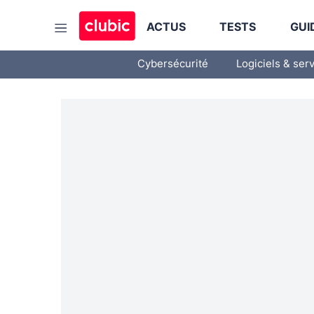
ACTUS
TESTS
GUI
Cybersécurité
Logiciels & ser