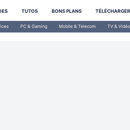
DES
TUTOS
BONS PLANS
TÉLÉCHARGE
vices
PC & Gaming
Mobile & Telecom
TV & Vidé