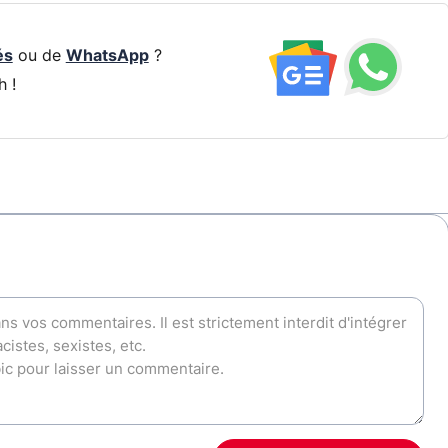
és
ou de
WhatsApp
?
h !