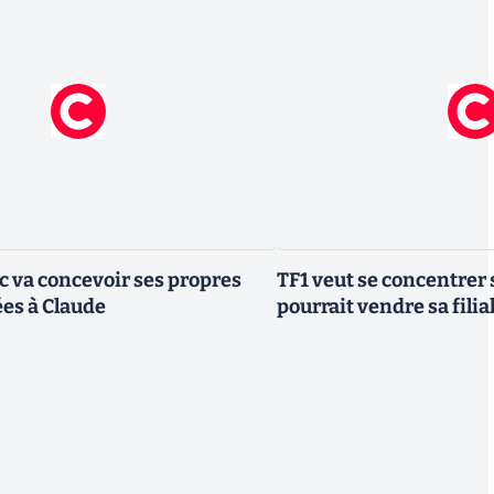
ic va concevoir ses propres
TF1 veut se concentrer 
es à Claude
pourrait vendre sa fili