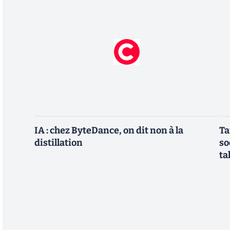
IA : chez ByteDance, on dit non à la
Ta
distillation
so
ta