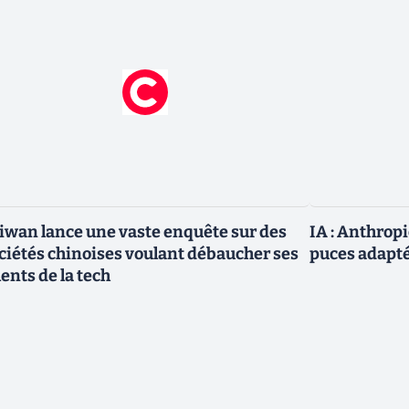
iwan lance une vaste enquête sur des
IA : Anthrop
ciétés chinoises voulant débaucher ses
puces adapté
lents de la tech