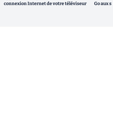
connexion Internet de votre téléviseur
Go aux s