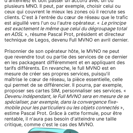
d'antennes) et doit passer un accord avec un ou
plusieurs MNO. Il peut, par exemple, choisir celui ou
ceux qui couvrent le mieux les zones où il recrute ses
clients. C'est à l'entrée du cœur de réseau que le trafic
est aiguillé vers l'un ou l'autre opérateur. «
Le principe
est exactement le même que celui du dégroupage total
en ADSL
», résume Pascal Prot, président et directeur
technique de Legos, devenu Full MVNO en avril dernier.
Prisonnier de son opérateur hôte, le MVNO ne peut
que revendre tout ou partie des services de ce dernier
en les packageant différemment et en appliquant des
tarifs différents. En revanche, le full MVNO est en
mesure de créer ses propres services, puisqu'il
maîtrise le cœur de réseau, la pièce essentielle, celle
qui permet de se différencier. Il pourra, par exemple,
proposer ses cartes SIM, personnaliser ses services. «
Devenu indépendant, le Full MVNO sera en mesure de se
spécialiser, par exemple, dans la convergence fixe-
mobile pour les particuliers ou les objets connectés
»,
estime Pascal Prot. Grâce à cette formule, pour être
rentable, il n'aura pas besoin d'atteindre une taille
critique, comme c'est le cas des MVNO.