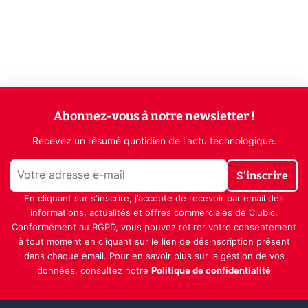
Abonnez-vous à notre newsletter !
Recevez un résumé quotidien de l'actu technologique.
S'inscrire
En cliquant sur s'inscrire, j’accepte de recevoir par email des
informations, actualités et offres commerciales de Clubic.
Conformément au RGPD, vous pouvez retirer votre consentement
à tout moment en cliquant sur le lien de désinscription présent
dans chaque email. Pour en savoir plus sur la gestion de vos
données, consultez notre
Politique de confidentialité