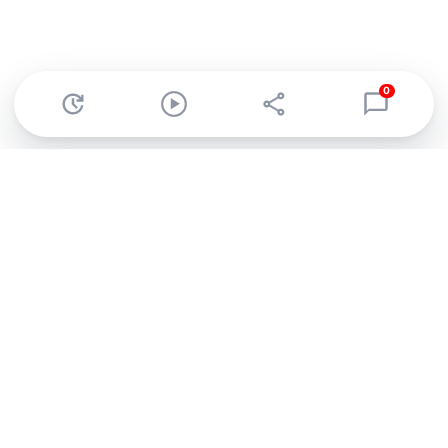
0
Abonnez-vous à notre newsletter !
Recevez un résumé quotidien de l'actu technologique.
S'inscrire
En cliquant sur s'inscrire, j’accepte de recevoir par email des
informations, actualités et offres commerciales de Clubic.
Conformément au RGPD, vous pouvez retirer votre consentement
à tout moment en cliquant sur le lien de désinscription présent
dans chaque email. Pour en savoir plus sur la gestion de vos