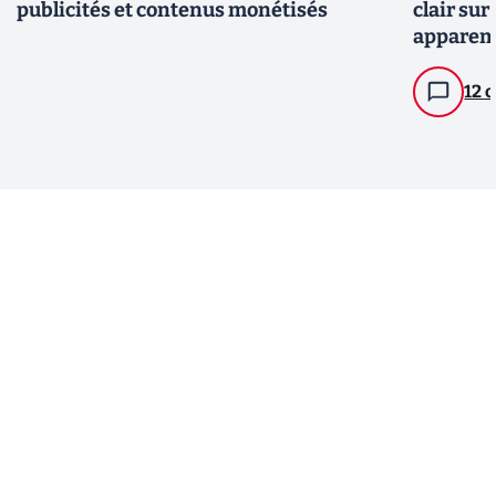
publicités et contenus monétisés
clair sur
apparem
12 