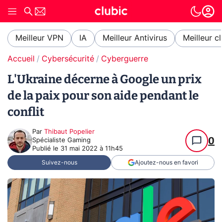
Meilleur VPN
IA
Meilleur Antivirus
Meilleur c
Accueil
Cybersécurité
Cyberguerre
L'Ukraine décerne à Google un prix
de la paix pour son aide pendant le
conflit
Par
Thibaut Popelier
0
Spécialiste Gaming
Publié le
31 mai 2022 à 11h45
Suivez-nous
Ajoutez-nous en favori