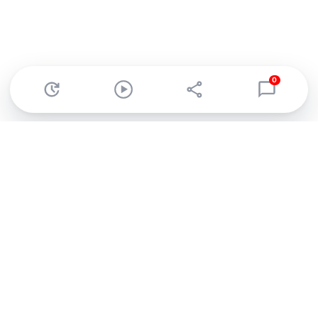
0
Abonnez-vous à notre newsletter !
Recevez un résumé quotidien de l'actu technologique.
S'inscrire
En cliquant sur s'inscrire, j’accepte de recevoir par email des
informations, actualités et offres commerciales de Clubic.
Conformément au RGPD, vous pouvez retirer votre consentement
à tout moment en cliquant sur le lien de désinscription présent