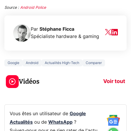
Source :
Android Police
Par
Stéphane Ficca
Spécialiste hardware & gaming
Google
Android
Actualités High-Tech
Comparer
3 écrans en 1 pour
5 générations
319€ ? Voici L'AOC
jeux dans la
Vidéos
CQ32G4ZA !
prochaine Xbo
Voir tout
Vous êtes un utilisateur de
Google
Actualités
ou de
WhatsApp
?
Suivez-nous pour ne rien rater de l'actu