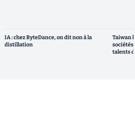
IA : chez ByteDance, on dit non à la
Taiwan l
distillation
sociétés
talents d