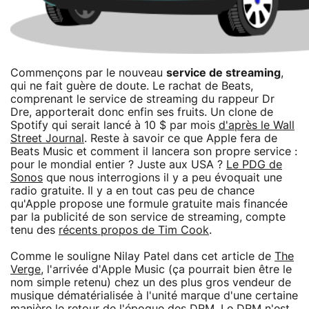
Commençons par le nouveau
service de streaming
,
qui ne fait guère de doute. Le rachat de Beats,
comprenant le service de streaming du rappeur Dr
Dre, apporterait donc enfin ses fruits. Un clone de
Spotify qui serait lancé à 10 $ par mois
d'après le Wall
Street Journal
. Reste à savoir ce que Apple fera de
Beats Music et comment il lancera son propre service :
pour le mondial entier ? Juste aux USA ?
Le PDG de
Sonos
que nous interrogions il y a peu évoquait une
radio gratuite. Il y a en tout cas peu de chance
qu'Apple propose une formule gratuite mais financée
par la publicité de son service de streaming, compte
tenu des
récents propos de Tim Cook
.
Comme le souligne Nilay Patel dans cet article de
The
Verge
, l'arrivée d'Apple Music (ça pourrait bien être le
nom simple retenu) chez un des plus gros vendeur de
musique dématérialisée à l'unité marque d'une certaine
manière le retour de l'époque des DRM. Le DRM n'est