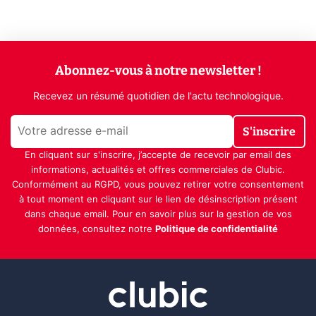
Abonnez-vous à notre newsletter !
Recevez un résumé quotidien de l'actu technologique.
S'inscrire
En cliquant sur s'inscrire, j’accepte de recevoir par email des
informations, actualités et offres commerciales de Clubic.
Conformément au RGPD, vous pouvez retirer votre consentement
à tout moment en cliquant sur le lien de désinscription présent
dans chaque email. Pour en savoir plus sur la gestion de vos
données, consultez notre
Politique de confidentialité